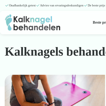
Onafhankelijk getest
Advies van ervaringsdeskundigen
De beste prijs
Beste p
Beste producten
Kalknagels behand
Submenu
Natuurlijke middelen
Middelen kalknagels
Reviews
Kennisbank