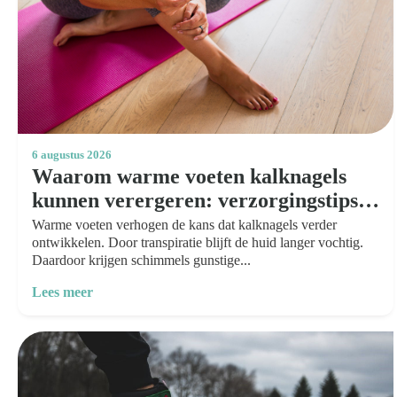
Over ons
6 augustus 2026
Waarom warme voeten kalknagels
kunnen verergeren: verzorgingstips
voor de zomer
Warme voeten verhogen de kans dat kalknagels verder
ontwikkelen. Door transpiratie blijft de huid langer vochtig.
Daardoor krijgen schimmels gunstige...
Lees meer