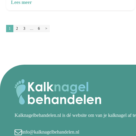
Lees meer
1
2
3
…
6
>
Kalknagelbehandelen.nl is dé website om van je kalknagel af te
info@kalknagelbehandelen.nl