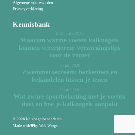
Algemene voorwaarden
Privacyverklaring
Kennisbank
6 augustus 2026
Waarom warme voeten kalknagels
kunnen verergeren: verzorgingstips
voor de zomer
30 juli 2026
Zwemmerseczeem: herkennen en
behandelen tussen je tenen
9 juli 2026
Wat zware sportbelasting met je voeten
doet en hoe je kalknagels aanpakt
© 2026 Kalknagelbehandelen
Made with
by Web Wings