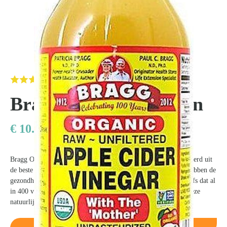
Kom van je kalknagels af
Bragg apple cider azijn
€
10.95
Bragg Organic apple cider, oftewel appelazijn, wordt geproduceerd uit
de beste biologisch geteelde appels. Diverse medische studies hebben de
gezondheidsvoordelen van appelazijn aangetoond. Het blijkt zelfs dat al
in 400 voor Christus Hippocrates, de vader van geneeskunde, deze
natuurlijke reinigende eigenschappen gebruikte.
Bekijk de prijs bij bol.com