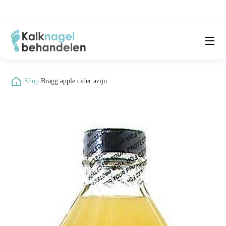
Beste producten
Submenu
/
Shop
/
Bragg apple cider azijn
Natuurlijke middelen
Middelen kalknagels
Reviews
Kennisbank
Over ons