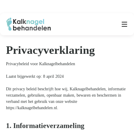
Beste producten
Submenu
Privacyverklaring
Natuurlijke middelen
Privacybeleid voor Kalknagelbehandelen
Middelen kalknagels
Laatst bijgewerkt op: 8 april 2024
Reviews
Dit privacy beleid beschrijft hoe wij, Kalknagelbehandelen, informatie
verzamelen, gebruiken, openbaar maken, bewaren en beschermen in
Kennisbank
verband met het gebruik van onze website
https://kalknagelbehandelen.nl.
Over ons
1. Informatieverzameling