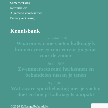
Samenwerking
Retourbeleid
Algemene voorwaarden
Privacyverklaring
Kennisbank
6 augustus 2026
Waarom warme voeten kalknagels
kunnen verergeren: verzorgingstips
voor de zomer
30 juli 2026
Zwemmerseczeem: herkennen en
behandelen tussen je tenen
9 juli 2026
Wat zware sportbelasting met je voeten
doet en hoe je kalknagels aanpakt
© 2026 Kalknagelbehandelen