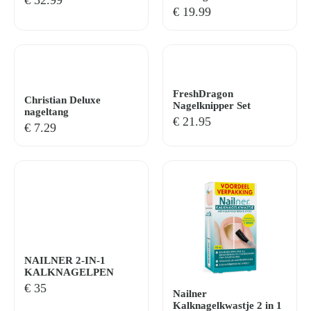
€
32.99
€
19.99
FreshDragon
Christian Deluxe
Nagelknipper Set
nageltang
€
21.95
€
7.29
NAILNER 2-IN-1
KALKNAGELPEN
€
35
Nailner
Kalknagelkwastje 2 in 1