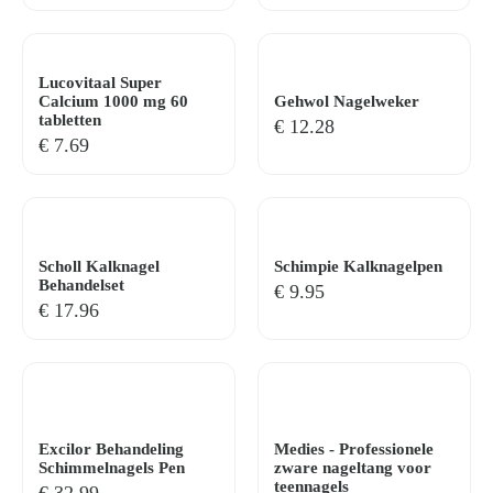
Lucovitaal Super
Calcium 1000 mg 60
Gehwol Nagelweker
tabletten
€
12.28
€
7.69
Zoeken
naar:
Scholl Kalknagel
Schimpie Kalknagelpen
Behandelset
€
9.95
€
17.96
Excilor Behandeling
Medies - Professionele
Schimmelnagels Pen
zware nageltang voor
teennagels