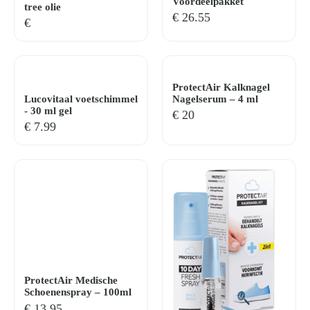
Voordeelpakket
tree olie
€
26.55
€
ProtectAir Kalknagel
Lucovitaal voetschimmel
Nagelserum – 4 ml
- 30 ml gel
€
20
€
7.99
ProtectAir Medische
Schoenenspray – 100ml
€
13.95