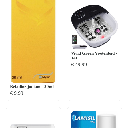
Kom van je kalknagels af
Vivid Green Voetenbad -
14L
€
49.99
Betadine jodium - 30ml
€
9.99