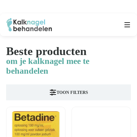
Beste producten
Submenu
Beste producten
Natuurlijke middelen
om je kalknagel mee te
Middelen kalknagels
behandelen
Reviews
TOON FILTERS
Kennisbank
Over ons