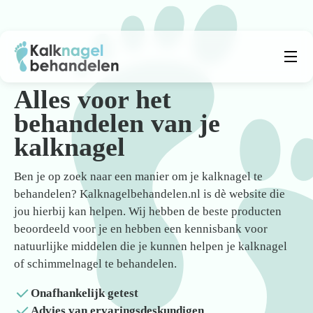
Beste producten
Submenu
Alles voor het
behandelen van je
Natuurlijke middelen
kalknagel
Middelen kalknagels
Ben je op zoek naar een manier om je kalknagel te
Reviews
behandelen? Kalknagelbehandelen.nl is dè website die
jou hierbij kan helpen. Wij hebben de beste producten
Kennisbank
beoordeeld voor je en hebben een kennisbank voor
natuurlijke middelen die je kunnen helpen je kalknagel
Over ons
of schimmelnagel te behandelen.
Onafhankelijk getest
Advies van ervaringsdeskundigen