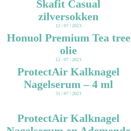
Skafit Casual
Zoeken
zilversokken
naar:
12 / 07 / 2023
Honuol Premium Tea tree
olie
12 / 07 / 2023
ProtectAir Kalknagel
Nagelserum – 4 ml
11 / 07 / 2023
ProtectAir Kalknagel
Nagelserum en Ademende