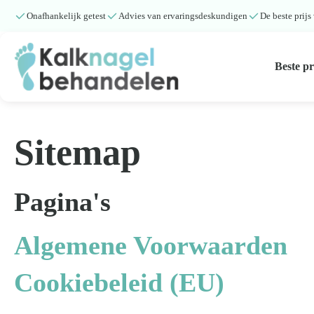
Onafhankelijk getest
Advies van ervaringsdeskundigen
De beste prijs
Beste p
Beste producten
Sitemap
Submenu
Natuurlijke middelen
Pagina's
Middelen kalknagels
Algemene Voorwaarden
Reviews
Cookiebeleid (EU)
Kennisbank