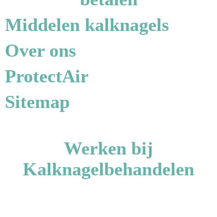
Middelen kalknagels
Over ons
Kom van je kalknagels af
ProtectAir
Sitemap
Werken bij
Kalknagelbehandelen