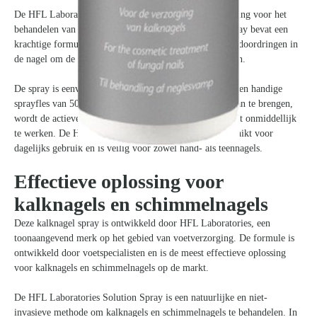
De HFL Laboratories Solution Spray is de ideale oplossing voor het
behandelen van kalknagels en schimmelnagels. Deze spray bevat een
krachtige formule van natuurlijke ingrediënten die diep doordringen in
de nagel om de schimmel aan te pakken en te vernietigen.
De spray is eenvoudig in gebruik en wordt geleverd in een handige
sprayfles van 50 ml. Door de spray direct op de nagel aan te brengen,
wordt de actieve formule snel geabsorbeerd en begint het onmiddellijk
te werken. De HFL Laboratories Solution Spray is geschikt voor
dagelijks gebruik en is veilig voor zowel hand- als teennagels.
Effectieve oplossing voor
kalknagels en schimmelnagels
Deze kalknagel spray is ontwikkeld door HFL Laboratories, een
toonaangevend merk op het gebied van voetverzorging. De formule is
ontwikkeld door voetspecialisten en is de meest effectieve oplossing
voor kalknagels en schimmelnagels op de markt.
De HFL Laboratories Solution Spray is een natuurlijke en niet-
invasieve methode om kalknagels en schimmelnagels te behandelen. In