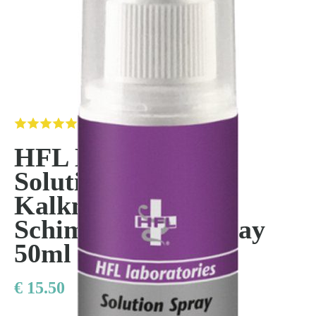
Kom van je kalknagels af
(32 reviews)
HFL Laboratories
Solution Spray -
Kalknagel Spray -
Schimmelnagel Spray
50ml
€
15.50