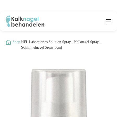
Beste producten
Submenu
/
Shop
/
HFL Laboratories Solution Spray - Kalknagel Spray -
Natuurlijke middelen
Schimmelnagel Spray 50ml
Middelen kalknagels
Reviews
Kennisbank
Over ons