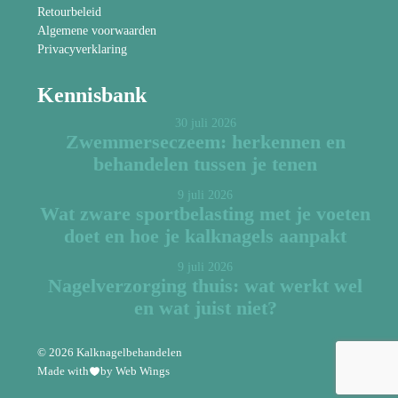
Retourbeleid
Algemene voorwaarden
Privacyverklaring
Kennisbank
30 juli 2026
Zwemmerseczeem: herkennen en
behandelen tussen je tenen
9 juli 2026
Wat zware sportbelasting met je voeten
doet en hoe je kalknagels aanpakt
9 juli 2026
Nagelverzorging thuis: wat werkt wel
en wat juist niet?
© 2026 Kalknagelbehandelen
Made with
by Web Wings