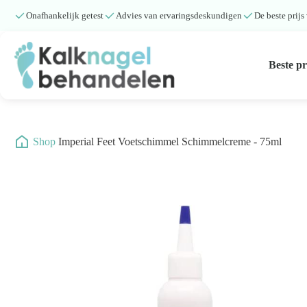
Onafhankelijk getest
Advies van ervaringsdeskundigen
De beste prijs
Beste p
Beste producten
Submenu
/
Shop
/
Imperial Feet Voetschimmel Schimmelcreme - 75ml
Natuurlijke middelen
Middelen kalknagels
Reviews
Kennisbank