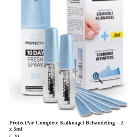
ProtectAir Complete Kalknagel Behandeling – 2
x 5ml
€
20