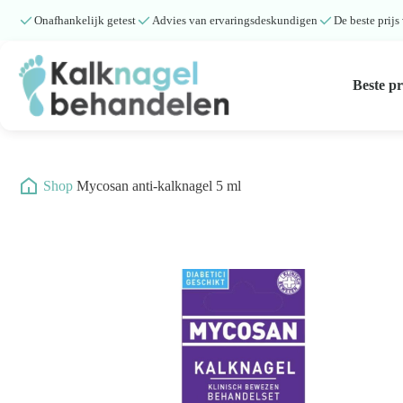
Onafhankelijk getest
Advies van ervaringsdeskundigen
De beste prijs
Beste p
Beste producten
Submenu
/
Shop
/
Mycosan anti-kalknagel 5 ml
Natuurlijke middelen
Middelen kalknagels
Reviews
Kennisbank