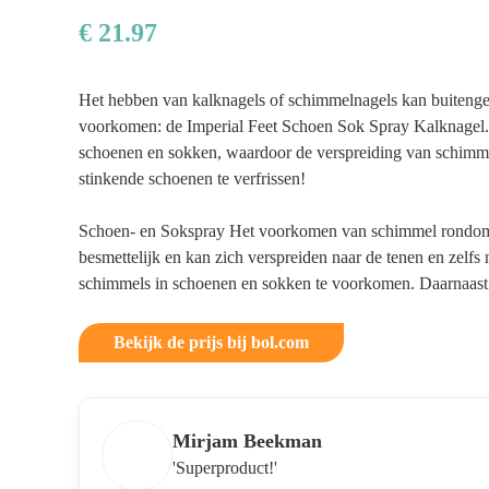
€
21.97
Het hebben van kalknagels of schimmelnagels kan buitengewo
voorkomen: de Imperial Feet Schoen Sok Spray Kalknagel. De
Kom van je kalknagels af
schoenen en sokken, waardoor de verspreiding van schimme
stinkende schoenen te verfrissen!
Schoen- en Sokspray Het voorkomen van schimmel rondom d
besmettelijk en kan zich verspreiden naar de tenen en zelfs
schimmels in schoenen en sokken te voorkomen. Daarnaast 
Bekijk de prijs bij bol.com
Mirjam Beekman
'Superproduct!'