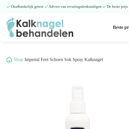
Onafhankelijk getest
Advies van ervaringsdeskundigen
De beste prijs
Beste p
Beste producten
Submenu
/
Shop
/
Imperial Feet Schoen Sok Spray Kalknagel
Natuurlijke middelen
Middelen kalknagels
Reviews
Kennisbank