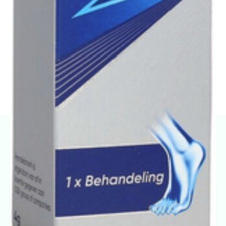
blaarvorming te verlichten. De werking van Lamisil Once is langdurig,
waarbij het tot drie maanden na toepassing voetschimmel kan
behandelen en voorkomen. Dit product is bedoeld voor personen van 18
jaar en ouder en biedt een snelle en efficiënte oplossing bij
voetschimmel.
Bekijk de prijs bij bol.com
Productinformatie
Eigenschappen
Bestrijden van voetschimmel zoals zwemmerseczeem en
atleetvoet