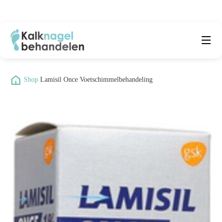
Beste producten
Submenu
/
Shop
/
Lamisil Once Voetschimmelbehandeling
Natuurlijke middelen
Middelen kalknagels
Reviews
Kennisbank
Over ons