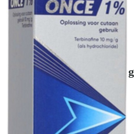
Kom van je kalknagels af
Lamisil Once
Voetschimmelbehandeling
€
19.95
Lamisil Once is een specifieke behandeling voor voetschimmel, bekend
als zwemmerseczeem of atletenvoet. Deze unieke formule, gebaseerd op
terbinafine, hoeft slechts één keer aangebracht te worden. Het pakt
schimmels in de huid aan en helpt symptomen zoals jeuk, roodheid, en