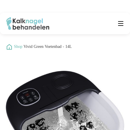
Beste producten
Submenu
/
Shop
/
Vivid Green Voetenbad - 14L
Natuurlijke middelen
Middelen kalknagels
Reviews
Kennisbank
Over ons