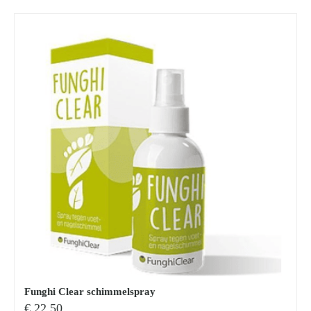
Funghi Clear schimmelspray
€
22.50