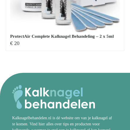
ProtectAir Complete Kalknagel Behandeling – 2 x 5ml
€
20
Kalknagelbehandelen.nl is dé website om van je kalknagel af
te komen. Vind hier alles over tips en producten voor