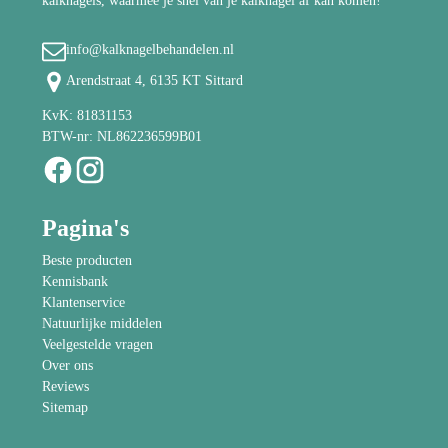
kalknagels, waarmee je snel van je kalknagel af kan komen!
info@kalknagelbehandelen.nl
Arendstraat 4, 6135 KT Sittard
KvK: 81831153
BTW-nr: NL862236599B01
Pagina's
Beste producten
Kennisbank
Klantenservice
Natuurlijke middelen
Veelgestelde vragen
Over ons
Reviews
Sitemap