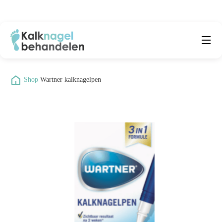
Beste producten
Submenu
/
Shop
/
Wartner kalknagelpen
Natuurlijke middelen
Middelen kalknagels
Reviews
Kennisbank
Over ons