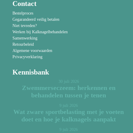
Contact
Bestelproces
Gegarandeerd veilig betalen
Niet tevreden?
Werken bij Kalknagelbehandelen
Samenwerking
Retourbeleid
Algemene voorwaarden
Privacyverklaring
Kennisbank
30 juli 2026
Zwemmerseczeem: herkennen en
behandelen tussen je tenen
9 juli 2026
Wat zware sportbelasting met je voeten
doet en hoe je kalknagels aanpakt
9 juli 2026