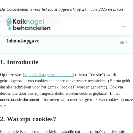
Dit Cookiebeleid is voor het laatst bijgewerkt op 24 maart 2025 en is van
toepassing op burgers en wettelijk permanente inwoners van de Europese
Economische Ruimte en Zwitserland.
Beste producten
Submenu
Inhoudsopgave
Natuurlijke middelen
1. Introductie
Middelen kalknagels
Op onze site,
https://kalknagelbehandelen.nl
(hierna: “de site”) wordt
Reviews
gebruikgemaakt van cookies en andere aanverwante technieken. (Hierna geldt
dat alle technieken voor het gemak “cookies” worden genoemd). Ook via
derden die door ons zijn ingeschakeld, worden cookies geplaatst. In het
Kennisbank
onderstaande document informeren wij u over het gebruik van cookies op onze
site.
Over ons
2. Wat zijn cookies?
Een cookie is een eenvoudig klein bestandje dat met pagina’s van deze site