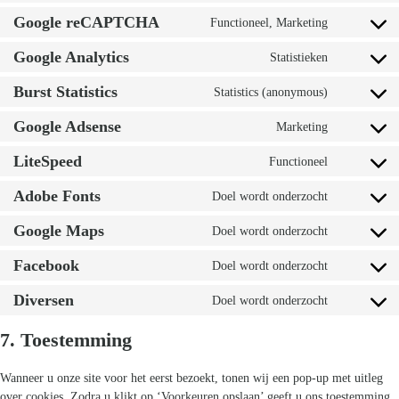
to
wordpress
Google reCAPTCHA
Functioneel, Marketing
Consent
service
to
statcounter
Google Analytics
Statistieken
Consent
service
to
google-
Burst Statistics
Statistics (anonymous)
Consent
service
recaptcha
to
google-
Google Adsense
Marketing
Consent
service
analytics
to
burst-
LiteSpeed
Functioneel
Consent
service
statistics
to
google-
Adobe Fonts
Doel wordt onderzocht
Consent
service
adsense
to
litespeed
Google Maps
Doel wordt onderzocht
Consent
service
to
adobe-
Facebook
Doel wordt onderzocht
Consent
service
fonts
to
google-
Diversen
Doel wordt onderzocht
Consent
service
maps
to
facebook
7. Toestemming
service
diversen
Wanneer u onze site voor het eerst bezoekt, tonen wij een pop-up met uitleg
over cookies. Zodra u klikt op ‘Voorkeuren opslaan’ geeft u ons toestemming