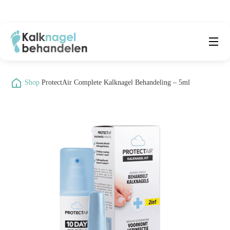
Beste producten
Submenu
/
Shop
/
ProtectAir Complete Kalknagel Behandeling – 5ml
Natuurlijke middelen
Middelen kalknagels
Reviews
Kennisbank
Over ons