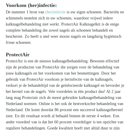
Voorkom (her)infectie:
De nummer 1 bron van
(her)infectie
is uw eigen schoenen. Bacteriën en
schimmels nestelen zich in uw schoenen, waardoor vrijwel iedere
kalknagelbehandeling niet werkt. ProtectAir Kalknagelkit is de enige
complete behandeling die zowel nagels als schoenen behandelt en
beschermt. Zo heeft u snel weer mooie nagels en langdurig hygiënisch
frisse schoenen.
ProtectAir
ProtectAir is een de nieuwe kalknagelbehandeling. Bewezen effectief
zijn de producten van ProtectAir die zorgen voor de behandeling van
jouw kalknagels en het voorkomen van her besmettingen. Door het
gebruik van ProtectAir voorkom je herinfectie van de kalknagels,
verkort je de behandeltijd van de geïnfecteerde kalknagel en bevorder je
het herstel van de nagels. Vele voordelen in één product dus! Al 2 jaar
lang mag Protectair zich de meest gebruikte kalknagelbehandeling van
Nederland noemen. Online is het ook de bestverkochte behandeling van
Nederland. Dit komt doordat 86 procent een succesvol kalknagelherstel
zien. En dit resultaat wordt al behaald binnen de eerste 4 weken. Een
ander voordeel van is dat het 60 procent voordeliger is ten opzichte van
reguliere behandelingen. Goede kwaliteit hoeft niet altijd duur te zijn.