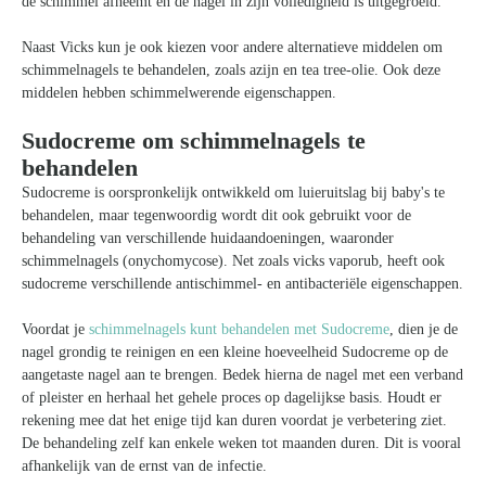
de schimmel afneemt en de nagel in zijn volledigheid is uitgegroeid.
Naast Vicks kun je ook kiezen voor andere alternatieve middelen om
schimmelnagels te behandelen, zoals azijn en tea tree-olie. Ook deze
middelen hebben schimmelwerende eigenschappen.
Sudocreme om schimmelnagels te
behandelen
Sudocreme is oorspronkelijk ontwikkeld om luieruitslag bij baby's te
behandelen, maar tegenwoordig wordt dit ook gebruikt voor de
behandeling van verschillende huidaandoeningen, waaronder
schimmelnagels (onychomycose). Net zoals vicks vaporub, heeft ook
sudocreme verschillende antischimmel- en antibacteriële eigenschappen.
Voordat je
schimmelnagels kunt behandelen met Sudocreme
, dien je de
nagel grondig te reinigen en een kleine hoeveelheid Sudocreme op de
aangetaste nagel aan te brengen. Bedek hierna de nagel met een verband
of pleister en herhaal het gehele proces op dagelijkse basis. Houdt er
rekening mee dat het enige tijd kan duren voordat je verbetering ziet.
De behandeling zelf kan enkele weken tot maanden duren. Dit is vooral
afhankelijk van de ernst van de infectie.