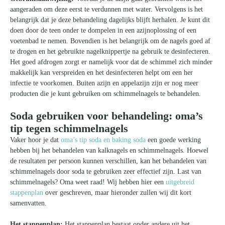
aangeraden om deze eerst te verdunnen met water. Vervolgens is het
belangrijk dat je deze behandeling dagelijks blijft herhalen. Je kunt dit
doen door de teen onder te dompelen in een azijnoplossing of een
voetenbad te nemen. Bovendien is het belangrijk om de nagels goed af
te drogen en het gebruikte nagelknippertje na gebruik te desinfecteren.
Het goed afdrogen zorgt er namelijk voor dat de schimmel zich minder
makkelijk kan verspreiden en het desinfecteren helpt om een her
infectie te voorkomen. Buiten azijn en appelazijn zijn er nog meer
producten die je kunt gebruiken om schimmelnagels te behandelen.
Soda gebruiken voor behandeling: oma’s
tip tegen schimmelnagels
Vaker hoor je dat
oma’s tip soda en baking soda
een goede werking
hebben bij het behandelen van kalknagels en schimmelnagels. Hoewel
de resultaten per persoon kunnen verschillen, kan het behandelen van
schimmelnagels door soda te gebruiken zeer effectief zijn. Last van
schimmelnagels? Oma weet raad! Wij hebben hier een
uitgebreid
stappenplan
over geschreven, maar hieronder zullen wij dit kort
samenvatten.
Het stappenplan:
Het stappenplan bestaat onder andere uit het