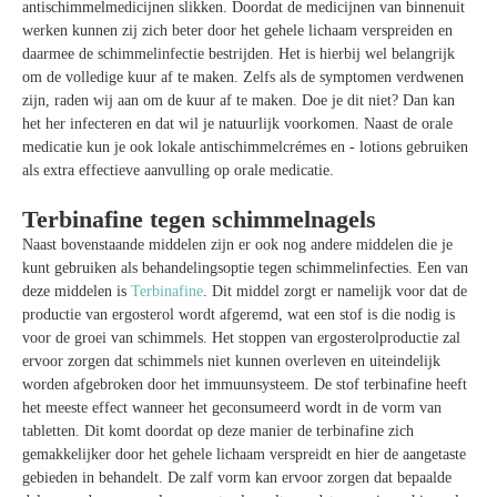
antischimmelmedicijnen slikken. Doordat de medicijnen van binnenuit
werken kunnen zij zich beter door het gehele lichaam verspreiden en
daarmee de schimmelinfectie bestrijden. Het is hierbij wel belangrijk
om de volledige kuur af te maken. Zelfs als de symptomen verdwenen
zijn, raden wij aan om de kuur af te maken. Doe je dit niet? Dan kan
het her infecteren en dat wil je natuurlijk voorkomen. Naast de orale
medicatie kun je ook lokale antischimmelcrémes en - lotions gebruiken
als extra effectieve aanvulling op orale medicatie.
Terbinafine tegen schimmelnagels
Naast bovenstaande middelen zijn er ook nog andere middelen die je
kunt gebruiken als behandelingsoptie tegen schimmelinfecties. Een van
deze middelen is
Terbinafine
. Dit middel zorgt er namelijk voor dat de
productie van ergosterol wordt afgeremd, wat een stof is die nodig is
voor de groei van schimmels. Het stoppen van ergosterolproductie zal
ervoor zorgen dat schimmels niet kunnen overleven en uiteindelijk
worden afgebroken door het immuunsysteem. De stof terbinafine heeft
het meeste effect wanneer het geconsumeerd wordt in de vorm van
tabletten. Dit komt doordat op deze manier de terbinafine zich
gemakkelijker door het gehele lichaam verspreidt en hier de aangetaste
gebieden in behandelt. De zalf vorm kan ervoor zorgen dat bepaalde