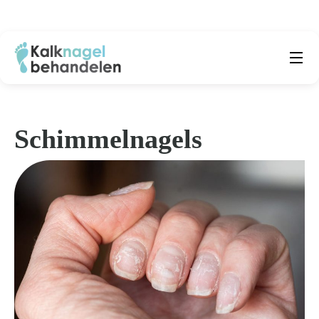
Beste producten
Submenu
Natuurlijke middelen
Schimmelnagels
Middelen kalknagels
Reviews
Kennisbank
Over ons