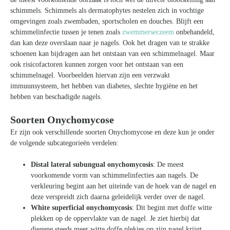
schimmels. Schimmels als dermatophytes nestelen zich in vochtige
omgevingen zoals zwembaden, sportscholen en douches. Blijft een
schimmelinfectie tussen je tenen zoals
zwemmerseczeem
onbehandeld,
dan kan deze overslaan naar je nagels. Ook het dragen van te strakke
schoenen kan bijdragen aan het ontstaan van een schimmelnagel. Maar
ook risicofactoren kunnen zorgen voor het ontstaan van een
schimmelnagel. Voorbeelden hiervan zijn een verzwakt
immuunsysteem, het hebben van diabetes, slechte hygiëne en het
hebben van beschadigde nagels.
Soorten Onychomycose
Er zijn ook verschillende soorten Onychomycose en deze kun je onder
de volgende subcategorieën verdelen:
Distal lateral subungual onychomycosis
: De meest
voorkomende vorm van schimmelinfecties aan nagels. De
verkleuring begint aan het uiteinde van de hoek van de nagel en
deze verspreidt zich daarna geleidelijk verder over de nagel.
White superficial onychomycosis
: Dit begint met doffe witte
plekken op de oppervlakte van de nagel. Je ziet hierbij dat
diegene steeds meer witte doffe plekjes op zijn nagel krijgt.