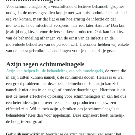
Voor schimmelnagels zijn verschillende effectieve behandelingsopties
nodig. In de meeste gevallen kun je met wat huishoudmiddelen als heel
erg ver komen, maar dat ligt eraan hoe ernstig de infectie op dat
moment is. Is de infectie al verspreid naar een later stadium? Dan kun
je altijd nog kiezen voor de iets sterkere producten. Ook kan het kiezen
van de behandeling afhangen van de ernst van de infectie en de
individuele behoeften van de persoon zelf. Hieronder hebben wij enkele
van de meest gebruikte behandelingen voor je op een rijtje gezet:
Azijn tegen schimmelnagels
Azijn kan helpen bij de behandeling van schimmelnagels
, de zuren die
in azijn zitten kunnen namelijk de schimmels doden. Helaas is er wel
een groot probleem met deze behandelmethode. Het azijn kan zich
namelijk niet diep in de nagel of eronder doordringen. Hierdoor is dit
niet de meest effectieve oplossing voor schimmelnagels en kan het dus
een beter idee zijn om over te stappen op producten die bewezen
effectief zijn. Wil je toch azijn gebruiken om je schimmelnagels te
behandelen? Kies dan voor appelazijn. Deze azijnsoort heeft namelijk
de hoogste zuurgraad.
Gebruiksaanwijzing:
Voordat je de azijn gaat gebruiken wordt het