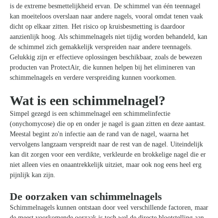
is de extreme besmettelijkheid ervan. De schimmel van één teennagel
kan moeiteloos overslaan naar andere nagels, vooral omdat tenen vaak
dicht op elkaar zitten. Het risico op kruisbesmetting is daardoor
aanzienlijk hoog. Als schimmelnagels niet tijdig worden behandeld, kan
de schimmel zich gemakkelijk verspreiden naar andere teennagels.
Gelukkig zijn er effectieve oplossingen beschikbaar, zoals de bewezen
producten van ProtectAir, die kunnen helpen bij het elimineren van
schimmelnagels en verdere verspreiding kunnen voorkomen.
Wat is een schimmelnagel?
Simpel gezegd is een schimmelnagel een schimmelinfectie
(onychomycose) die op en onder je nagel is gaan zitten en deze aantast.
Meestal begint zo'n infectie aan de rand van de nagel, waarna het
vervolgens langzaam verspreidt naar de rest van de nagel. Uiteindelijk
kan dit zorgen voor een verdikte, verkleurde en brokkelige nagel die er
niet alleen vies en onaantrekkelijk uitziet, maar ook nog eens heel erg
pijnlijk kan zijn.
De oorzaken van schimmelnagels
Schimmelnagels kunnen ontstaan door veel verschillende factoren, maar
de meest voorkomende oorzaak is toch wel de directe blootstelling aan