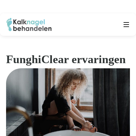
Beste producten
Submenu
Natuurlijke middelen
FunghiClear ervaringen
Middelen kalknagels
Reviews
Kennisbank
Over ons