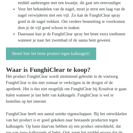
middel aanbrengen met een kwastje, dit gaat iets eenvoudiger.
Voor het behandelen van de nagel, moet je eerst een laag van de
nagel verwijderen met een vijl. Zo kan de FunghiClear spray
goed in de nagel trekken. Om verdere besmetting te voorkomen
dien je de vijl goed schoon te maken.
Daarnaast kun je de FunghiClear spray het beste extra toedienen
wanneer je naar het zwembad of de sauna bent geweest.
Bestel hier het beste product tegen kalknagels!
Waar is FunghiClear te koop?
Het product FunghiClear wordt uitsluitend gebruikt in de voetzorg.
FunghiClear is dus niet zomaar te verkrijgen in de drogist of de
apotheek. Het is dus niet mogelijk om FunghiClear bij Kruidvat te gaan
halen wanneer je last hebt van kalknagels. FunghiClear is wel te
bestellen op het internet.
FunghiClear heeft een aantal unieke eigenschappen. Bij het ontwikkelen
van het product is er goed gekeken naar bestaande producten tegen
kalknagels. Op basis daarvan hebben zij een product ontwikkeld, dat
jou van jouw kalknagels af helpt. Ook zorgt het middel ervoor dat de