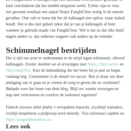
kunt concluderen dat het middel enigszins werkt. Echter zijn er voor
een gewenst resultaat een aantal flesjes FunghiClear nodig in de meeste
gevallen. Ook valt te lezen dat het de kalknagel niet oplost, maar stabiel
houdt. Het is dus niet geheel zeker dat je van je kalknagels af bent
wanneer je gebruik maakt van FunghiClear. Wel is het zo dat elke huid/
nagels anders is, dus iedereen reageert ook anders op de remedie.
Schimmelnagel bestrijden
Het is tijd om actie te ondernemen in de strijd tegen schimmels, oftewel
kalknagels. Eerder deelden we al ervaringen met
Naloc
,
Onycosolve
en
Onycostop Pro
. Kies de behandeling die het beste bij je past en begin
vandaag nog. Consistentie is de sleutel tot succes. Ben je klaar om deze
uitdaging aan te gaan en je voeten de zorg te geven die ze verdienen?
Bedankt voor het lezen van deze blog. Blijf uw voeten verzorgen en
stap met vertrouwen en comfort de toekomst tegemoet!
Fintech inovace mění platby v evropském hazardu, zrychlují transakce,
zvyšují bezpečnost a podporují nové metody. Více informací najdete na
https://praguephotoshow.cz/
.
Lees ook