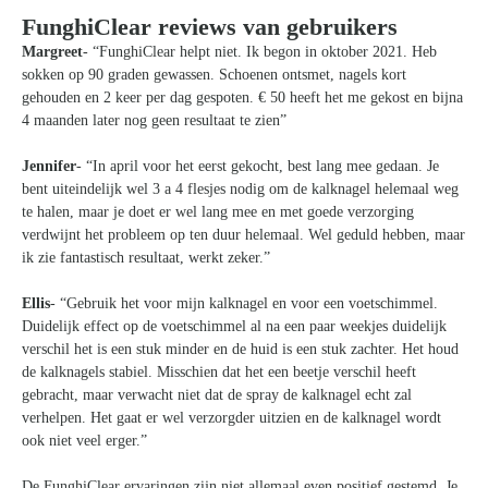
FunghiClear reviews van gebruikers
Margreet
- “FunghiClear helpt niet. Ik begon in oktober 2021. Heb
sokken op 90 graden gewassen. Schoenen ontsmet, nagels kort
gehouden en 2 keer per dag gespoten. € 50 heeft het me gekost en bijna
4 maanden later nog geen resultaat te zien”
Jennifer
- “In april voor het eerst gekocht, best lang mee gedaan. Je
bent uiteindelijk wel 3 a 4 flesjes nodig om de kalknagel helemaal weg
te halen, maar je doet er wel lang mee en met goede verzorging
verdwijnt het probleem op ten duur helemaal. Wel geduld hebben, maar
ik zie fantastisch resultaat, werkt zeker.”
Ellis
- “Gebruik het voor mijn kalknagel en voor een voetschimmel.
Duidelijk effect op de voetschimmel al na een paar weekjes duidelijk
verschil het is een stuk minder en de huid is een stuk zachter. Het houd
de kalknagels stabiel. Misschien dat het een beetje verschil heeft
gebracht, maar verwacht niet dat de spray de kalknagel echt zal
verhelpen. Het gaat er wel verzorgder uitzien en de kalknagel wordt
ook niet veel erger.”
De FunghiClear ervaringen zijn niet allemaal even positief gestemd. Je