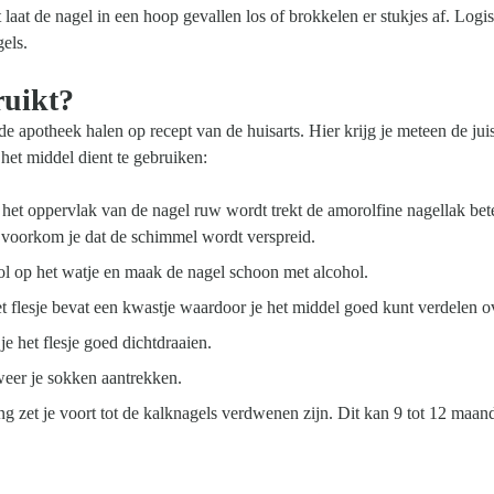
laat de nagel in een hoop gevallen los of brokkelen er stukjes af. Logi
els.
ruikt?
e apotheek halen op recept van de huisarts. Hier krijg je meteen de juis
 het middel dient te gebruiken:
t het oppervlak van de nagel ruw wordt trekt de amorolfine nagellak bet
o voorkom je dat de schimmel wordt verspreid.
ol op het watje en maak de nagel schoon met alcohol.
t flesje bevat een kwastje waardoor je het middel goed kunt verdelen o
e het flesje goed dichtdraaien.
weer je sokken aantrekken.
ng zet je voort tot de kalknagels verdwenen zijn. Dit kan 9 tot 12 maan