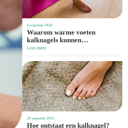
6 augustus 2026
Waarom warme voeten
kalknagels kunnen
verergeren: verzorgingstips
Lees meer
voor de zomer
28 augustus 2025
Hoe ontstaat een kalknagel?