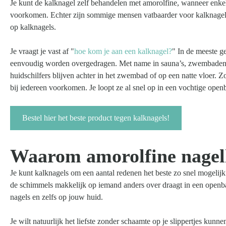
Je kunt de kalknagel zelf behandelen met amorolfine, wanneer enkel
voorkomen. Echter zijn sommige mensen vatbaarder voor kalknagels
op kalknagels.
Je vraagt je vast af "
hoe kom je aan een kalknagel?
" In de meeste g
eenvoudig worden overgedragen. Met name in sauna’s, zwembaden,
huidschilfers blijven achter in het zwembad of op een natte vloer
bij iedereen voorkomen. Je loopt ze al snel op in een vochtige open
Bestel hier het beste product tegen kalknagels!
Waarom amorolfine nagel
Je kunt kalknagels om een aantal redenen het beste zo snel mogelij
de schimmels makkelijk op iemand anders over draagt in een openba
nagels en zelfs op jouw huid.
Je wilt natuurlijk het liefste zonder schaamte op je slippertjes ku