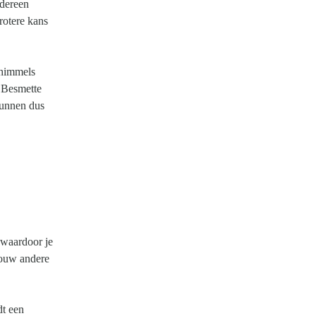
edereen
rotere kans
chimmels
 Besmette
kunnen dus
 waardoor je
jouw andere
dt een