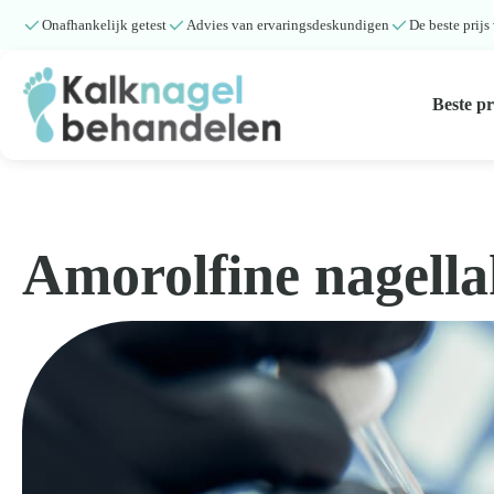
Onafhankelijk getest
Advies van ervaringsdeskundigen
De beste prijs
Beste p
Beste producten
Submenu
Amorolfine nagella
Natuurlijke middelen
Middelen kalknagels
Reviews
Kennisbank