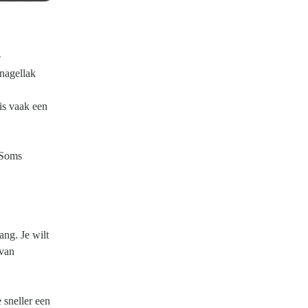
e
nagellak
is vaak een
. Soms
ang. Je wilt
 van
 sneller een