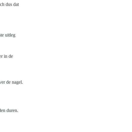
sch dus dat
te uitleg
er in de
ver de nagel.
den duren.