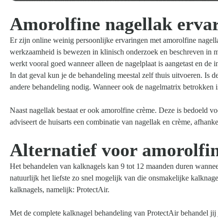
Amorolfine nagellak erva
Er zijn online weinig persoonlijke ervaringen met amorolfine nagel
werkzaamheid is bewezen in klinisch onderzoek en beschreven in me
werkt vooral goed wanneer alleen de nagelplaat is aangetast en de in
In dat geval kun je de behandeling meestal zelf thuis uitvoeren. Is
andere behandeling nodig. Wanneer ook de nagelmatrix betrokken is, 
Naast nagellak bestaat er ook amorolfine crème. Deze is bedoeld voo
adviseert de huisarts een combinatie van nagellak en crème, afhankel
Alternatief voor amorolfi
Het behandelen van kalknagels kan 9 tot 12 maanden duren wanneer j
natuurlijk het liefste zo snel mogelijk van die onsmakelijke kalknag
kalknagels, namelijk: ProtectAir.
Met de complete kalknagel behandeling van ProtectAir behandel jij 