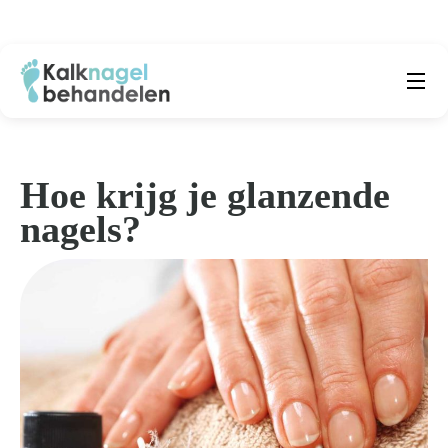
Beste producten
Submenu
Natuurlijke middelen
Hoe krijg je glanzende
nagels?
Middelen kalknagels
Reviews
Kennisbank
Over ons