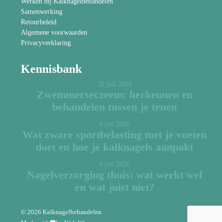
Werken bij Kalknagelbehandelen
Samenwerking
Retourbeleid
Algemene voorwaarden
Privacyverklaring
Kennisbank
30 juli 2026
Zwemmerseczeem: herkennen en
behandelen tussen je tenen
9 juli 2026
Wat zware sportbelasting met je voeten
doet en hoe je kalknagels aanpakt
9 juli 2026
Nagelverzorging thuis: wat werkt wel
en wat juist niet?
© 2026 Kalknagelbehandelen