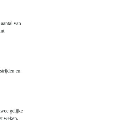
 aantal van
unt
strijden en
twee gelijke
et weken.