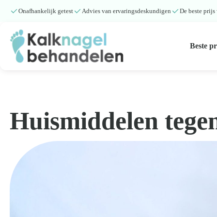
Onafhankelijk getest
Advies van ervaringsdeskundigen
De beste prijs
Beste p
Beste producten
Submenu
Huismiddelen tege
Natuurlijke middelen
Middelen kalknagels
Reviews
Kennisbank