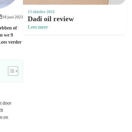
13 oktober 2022
18 juni 2023
Dadi oil review
Lees meer
hebben of
en we 9
Lees verder
t door
dt
en en