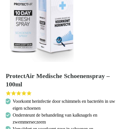
ProtectAir Medische Schoenenspray –
100ml
Voorkomt herinfectie door schimmels en bacteriën in uw
Zoeken
eigen schoenen
naar:
Ondersteunt de behandeling van kalknagels en
zwemmerseczeem
Verwijdert en voorkomt geur in schoenen en