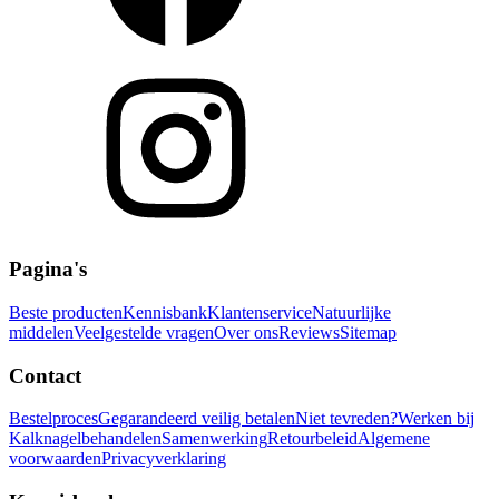
Pagina's
Beste producten
Kennisbank
Klantenservice
Natuurlijke
middelen
Veelgestelde vragen
Over ons
Reviews
Sitemap
Contact
Bestelproces
Gegarandeerd veilig betalen
Niet tevreden?
Werken bij
Kalknagelbehandelen
Samenwerking
Retourbeleid
Algemene
voorwaarden
Privacyverklaring