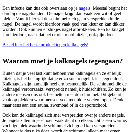
Een infectie kan dus ook overslaan op je
nagels
. Meestal begint het
dan bij de nagelranden. De nagel krijgt dan vaak een wit of geel
plekje. Vanuit hier zal de schimmel zich gaan verspreiden in de
nagel. De nagel wordt hierdoor vaak geel van kleur en kan dikker
worden. Ook kunnen er stukjes nagel afbrokkelen. Een kalknagel
kan hierdoor, naast dat het er niet mooi uitziet, ook pijn doen.
Bestel hier het beste product tegen kalknagels!
Waarom moet je kalknagels tegengaan?
Buiten dat je veel last kunt hebben van kalknagels en ze er lelijk
uitzien, is het belangrijk dat je er zo snel mogelijk iets tegen doet.
Kalknagels zijn namelijk heel erg besmettelijk. De schimmel die de
kalknagel veroorzaakt, verspreidt namelijk huidschilfers. Zo kun je
andere mensen dus ook besmetten met de schimmel. Dit gebeurt
vaak op plekken waar mensen veel met blote voeten lopen. Denk
maar eens aan een sauna, zwembad of in de sportschool.
Ook kan de kalknagel zich snel verspreiden over je andere nagels.
Je nagels zitten in je schoen vaak dicht op elkaar. Dit is een warme,
vochtige plek waarin de schimmel zich goed kan verspreiden.
Wanneer je dus niks doet, wordt de schimmel alleen maar erger.