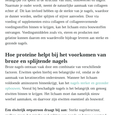
belangrijke rol speelt in de structuur van huid, bindweefsel en nagels.
Naarmate je ouder wordt, neemt de natuurlijke aanmaak van collageen
echter af. Dit kan invloed hebben op de sterkte van je nagels, waardoor
ze dunner worden, sneller splijten of stijver aanvoelen. Door via
voeding of supplementen extra collageen of collageenvormende
voedingsstoffen binnen te krijgen, kan het lichaam extra bouwstoffen
ontvangen. Voedingsmiddelen zoals vis, eieren en producten met
gelatine kunnen daarom een waardevolle bijdrage leveren aan sterke en
gezonde nagels.
Hoe proteïne helpt bij het voorkomen van
broze en splijtende nagels
Broze nagels ontstaan vaak door een combinatie van verschillende
factoren. Eiwitten spelen hierbij een belangrijke rol, omdat ze de
aanmaak van keratinecellen ondersteunen. Wanneer het lichaam
voldoende aminozuren binnenkrijgt, kan het
nagels sterker en gezonder
opbouwen
. Vooral bij beschadigde nagels is het belangrijk om genoeg
eiwitten binnen te krijgen. Het lichaam moet dan namelijk nieuw
weefsel aanmaken, en daarvoor zijn eiwitten essentieel als bouwstof.
Een eiwitrijk eetpatroon draagt bij aan:
Sterke nagelstructuur,