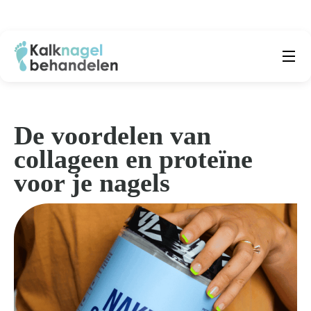
Beste producten
Submenu
Natuurlijke middelen
De voordelen van
collageen en proteïne
Middelen kalknagels
voor je nagels
Reviews
Kennisbank
Over ons