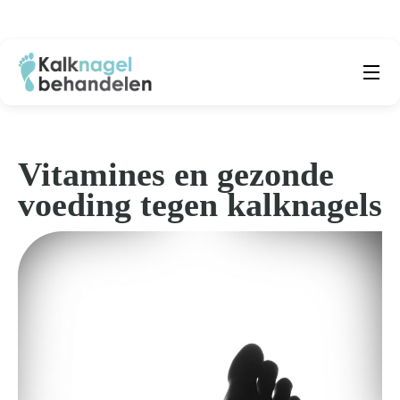
Beste producten
Submenu
Natuurlijke middelen
Vitamines en gezonde
voeding tegen kalknagels
Middelen kalknagels
Reviews
Kennisbank
Over ons