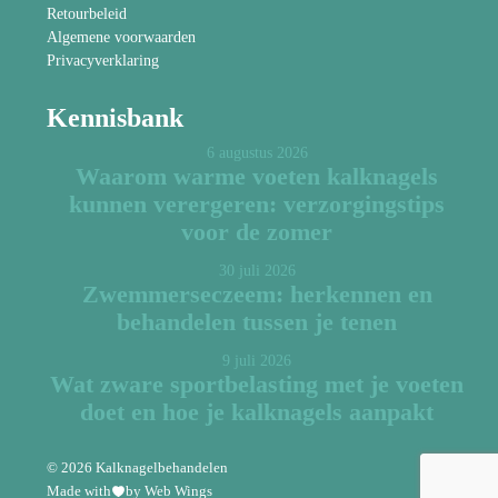
Retourbeleid
Algemene voorwaarden
Privacyverklaring
Kennisbank
6 augustus 2026
Waarom warme voeten kalknagels
kunnen verergeren: verzorgingstips
voor de zomer
30 juli 2026
Zwemmerseczeem: herkennen en
behandelen tussen je tenen
9 juli 2026
Wat zware sportbelasting met je voeten
doet en hoe je kalknagels aanpakt
© 2026 Kalknagelbehandelen
Made with
by Web Wings