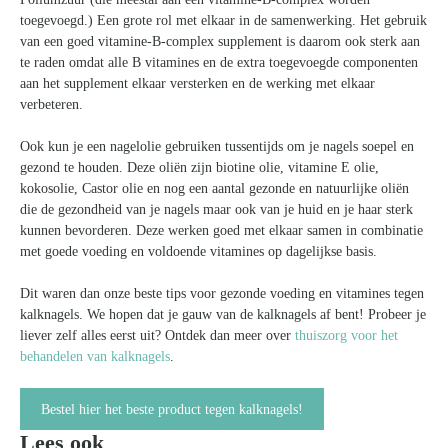
toegevoegd.) Een grote rol met elkaar in de samenwerking. Het gebruik
van een goed vitamine-B-complex supplement is daarom ook sterk aan
te raden omdat alle B vitamines en de extra toegevoegde componenten
aan het supplement elkaar versterken en de werking met elkaar
verbeteren.
Ook kun je een nagelolie gebruiken tussentijds om je nagels soepel en
gezond te houden. Deze oliën zijn biotine olie, vitamine E olie,
kokosolie, Castor olie en nog een aantal gezonde en natuurlijke oliën
die de gezondheid van je nagels maar ook van je huid en je haar sterk
kunnen bevorderen. Deze werken goed met elkaar samen in combinatie
met goede voeding en voldoende vitamines op dagelijkse basis.
Dit waren dan onze beste tips voor gezonde voeding en vitamines tegen
kalknagels. We hopen dat je gauw van de kalknagels af bent! Probeer je
liever zelf alles eerst uit? Ontdek dan meer over
thuiszorg voor het
behandelen van kalknagels
.
Bestel hier het beste product tegen kalknagels!
Lees ook