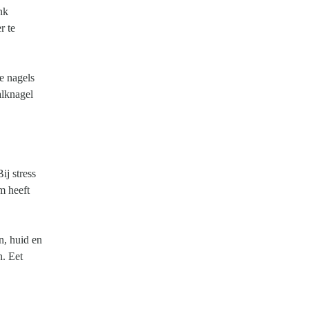
nk
r te
e nagels
alknagel
ij stress
m heeft
n, huid en
n. Eet