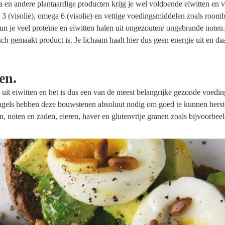
a en andere plantaardige producten krijg je wel voldoende eiwitten en 
3 (visolie), omega 6 (visolie) en vettige voedingsmiddelen zoals roomb
 je veel proteïne en eiwitten halen uit ongezouten/ ongebrande noten
h gemaakt product is. Je lichaam haalt hier dus geen energie uit en daa
en.
uit eiwitten en het is dus een van de meest belangrijke gezonde voeding
e nagels hebben deze bouwstenen absoluut nodig om goed te kunnen herst
n, noten en zaden, eieren, haver en glutenvrije granen zoals bijvoorbee