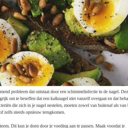
nd probleem dat ontstaat door een schimmelinfectie in de nagel. Deze
ngrijk om te beseffen dat een kalknagel niet vanzelf overgaat en dat beh
eriën die zich in je nagel nestelen, moeten zowel van buitenaf als van 
 of zelfs steeds opnieuw terugkomen.
eem. Dit kun je doen door je voeding aan te passen. Maak voordat je