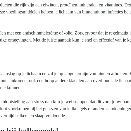
ucten die rijk zijn aan eiwitten, proteïnen, mineralen en vitamines. De
ze voedingsmiddelen helpen je lichaam van binnenuit om infecties bete
len met een antischimmelcrème of -olie. Zorg ervoor dat je regelmatig j
ge omgevingen. Met de juiste aanpak kun je snel en effectief van je k
-aanslag op je lichaam en zal je op lange termijn van binnen afbreken. B
n kunt aankomen, ook een hoop andere klachten aan overhoudt. Je lichaa
n te kunnen.
e blootstelling aan stress dan kun je wel snappen dat dit voor jouw hare
absoluut voorkomen bij het genezen van kalknagels of andere aandoeninge
 vermijd suikers en slaap voldoende.
g bij kalknagels!