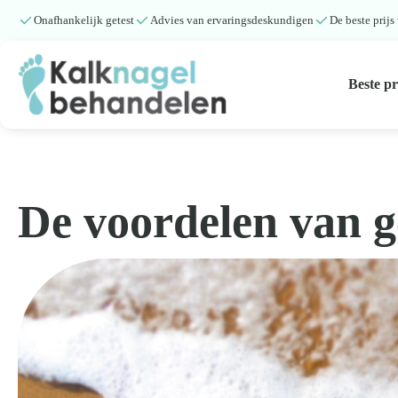
Onafhankelijk getest
Advies van ervaringsdeskundigen
De beste prijs
Beste p
Beste producten
Submenu
De voordelen van 
Natuurlijke middelen
Middelen kalknagels
Reviews
Kennisbank