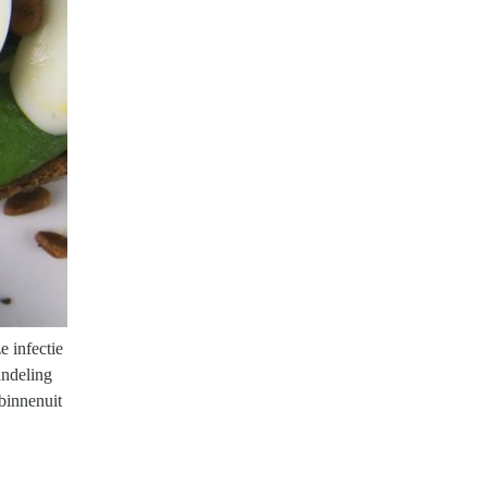
 infectie
andeling
binnenuit