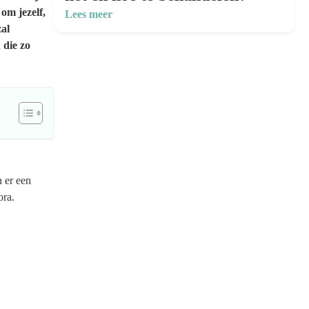
om jezelf,
Lees meer
al
 die zo
 er een
ora.