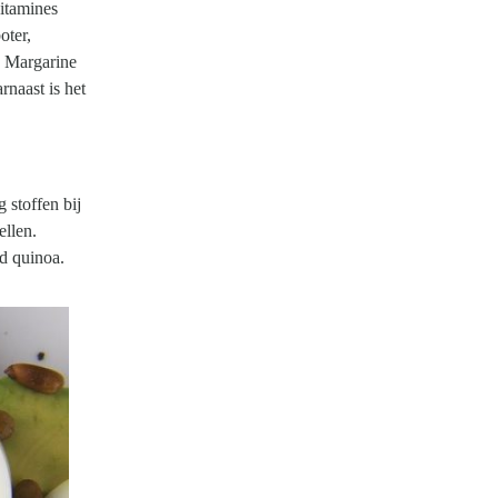
vitamines
oter,
. Margarine
rnaast is het
 stoffen bij
ellen.
ld quinoa.