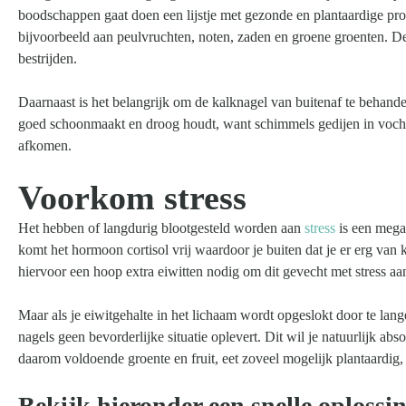
boodschappen gaat doen een lijstje met gezonde en plantaardige prod
Zoeken
bijvoorbeeld aan peulvruchten, noten, zaden en groene groenten. De
naar:
bestrijden.
Daarnaast is het belangrijk om de kalknagel van buitenaf te behande
goed schoonmaakt en droog houdt, want schimmels gedijen in vochti
afkomen.
Voorkom stress
Het hebben of langdurig blootgesteld worden aan
stress
is een mega
komt het hormoon cortisol vrij waardoor je buiten dat je er erg va
hiervoor een hoop extra eiwitten nodig om dit gevecht met stress aa
Maar als je eiwitgehalte in het lichaam wordt opgeslokt door te lang
nagels geen bevorderlijke situatie oplevert. Dit wil je natuurlijk 
daarom voldoende groente en fruit, eet zoveel mogelijk plantaardig,
Bekijk hieronder een snelle oplossin