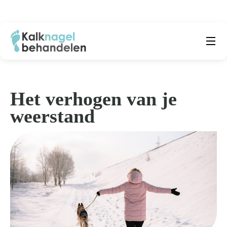
Beste producten
Submenu
Natuurlijke middelen
Het verhogen van je
weerstand
Middelen kalknagels
Reviews
Kennisbank
Over ons