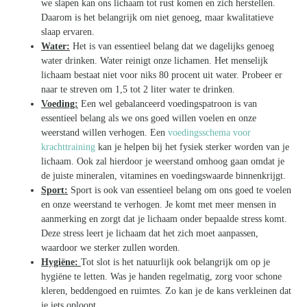
we slapen kan ons lichaam tot rust komen en zich herstellen.
Daarom is het belangrijk om niet genoeg, maar kwalitatieve
slaap ervaren.
Water:
Het is van essentieel belang dat we dagelijks genoeg
water drinken. Water reinigt onze lichamen. Het menselijk
lichaam bestaat niet voor niks 80 procent uit water. Probeer er
naar te streven om 1,5 tot 2 liter water te drinken.
Voeding:
Een wel gebalanceerd voedingspatroon is van
essentieel belang als we ons goed willen voelen en onze
weerstand willen verhogen. Een
voedingsschema voor
krachttraining
kan je helpen bij het fysiek sterker worden van je
lichaam. Ook zal hierdoor je weerstand omhoog gaan omdat je
de juiste mineralen, vitamines en voedingswaarde binnenkrijgt.
Sport:
Sport is ook van essentieel belang om ons goed te voelen
en onze weerstand te verhogen. Je komt met meer mensen in
aanmerking en zorgt dat je lichaam onder bepaalde stress komt.
Deze stress leert je lichaam dat het zich moet aanpassen,
waardoor we sterker zullen worden.
Hygiëne:
Tot slot is het natuurlijk ook belangrijk om op je
hygiëne te letten. Was je handen regelmatig, zorg voor schone
kleren, beddengoed en ruimtes. Zo kan je de kans verkleinen dat
je iets oploopt.