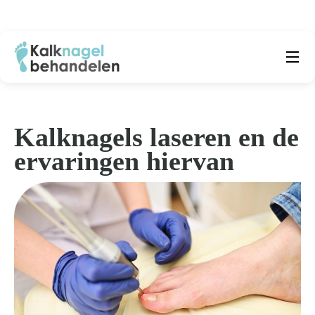
Beste producten
Submenu
Natuurlijke middelen
Kalknagels laseren en de
ervaringen hiervan
Middelen kalknagels
Reviews
Kennisbank
Over ons