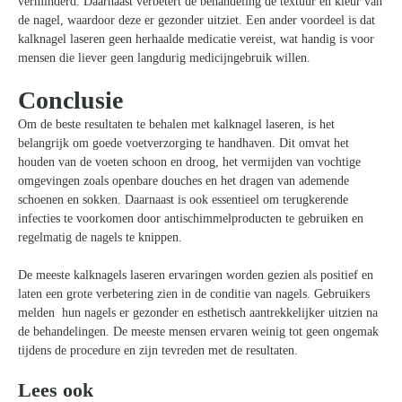
verminderd. Daarnaast verbetert de behandeling de textuur en kleur van
de nagel, waardoor deze er gezonder uitziet. Een ander voordeel is dat
kalknagel laseren geen herhaalde medicatie vereist, wat handig is voor
mensen die liever geen langdurig medicijngebruik willen.
Conclusie
Om de beste resultaten te behalen met kalknagel laseren, is het
belangrijk om goede voetverzorging te handhaven. Dit omvat het
houden van de voeten schoon en droog, het vermijden van vochtige
omgevingen zoals openbare douches en het dragen van ademende
Zoeken
schoenen en sokken. Daarnaast is ook essentieel om terugkerende
naar:
infecties te voorkomen door antischimmelproducten te gebruiken en
regelmatig de nagels te knippen.
De meeste kalknagels laseren ervaringen worden gezien als positief en
laten een grote verbetering zien in de conditie van nagels. Gebruikers
melden hun nagels er gezonder en esthetisch aantrekkelijker uitzien na
de behandelingen. De meeste mensen ervaren weinig tot geen ongemak
tijdens de procedure en zijn tevreden met de resultaten.
Lees ook