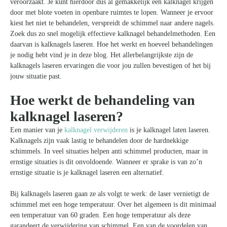
veroorzaakt. Je kunt hierdoor dus al gemakkelijk een kalknagel krijgen
door met blote voeten in openbare ruimtes te lopen. Wanneer je ervoor
kiest het niet te behandelen, verspreidt de schimmel naar andere nagels.
Zoek dus zo snel mogelijk effectieve kalknagel behandelmethoden. Een
daarvan is kalknagels laseren. Hoe het werkt en hoeveel behandelingen
je nodig hebt vind je in deze blog. Het allerbelangrijkste zijn de
kalknagels laseren ervaringen die voor jou zullen bevestigen of het bij
jouw situatie past.
Hoe werkt de behandeling van
kalknagel laseren?
Een manier van je
kalknagel verwijderen
is je kalknagel laten laseren.
Kalknagels zijn vaak lastig te behandelen door de hardnekkige
schimmels. In veel situaties helpen anti schimmel producten, maar in
ernstige situaties is dit onvoldoende. Wanneer er sprake is van zo’n
ernstige situatie is je kalknagel laseren een alternatief.
Bij kalknagels laseren gaan ze als volgt te werk: de laser vernietigt de
schimmel met een hoge temperatuur. Over het algemeen is dit minimaal
een temperatuur van 60 graden. Een hoge temperatuur als deze
garandeert de verwijdering van schimmel. Een van de voordelen van