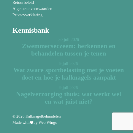
Retourbeleid
Algemene voorwaarden
Privacyverklaring
Kennisbank
30 juli 2026
Zwemmerseczeem: herkennen en
behandelen tussen je tenen
9 juli 2026
Wat zware sportbelasting met je voeten
doet en hoe je kalknagels aanpakt
9 juli 2026
Nagelverzorging thuis: wat werkt wel
en wat juist niet?
© 2026 Kalknagelbehandelen
Made with
by Web Wings