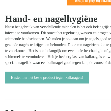
Bekijk de prijs bij bol.co
Hand- en nagelhygiëne
Naast het gebruik van verschillende middelen is het ook belangrij
infectie te voorkomen. Dit omvat het regelmatig wassen en drogen
ademende handschoenen. We raden je ook aan om je nagels goed te
gezonde nagels te krijgen en behouden. Door een nagelriem olie te 
te voorkomen. Het is ook belangrijk om eventuele beschadigde of ge
schimmels te verminderen. Heb je heel erg last van kalknagels en w
speciale nagellak waar een kalknagel goed tegen kan, de zuurstof door
Bestel hier het beste product tegen kalknagels!