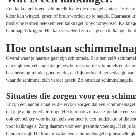
Een kalknagel is een schimmelinfectie die de nagel aantast. Je ziet 
kleur kan witgeel, groen of bruin worden op je nagels. Daarnaast kri
medische termen betekent een kalknagel ‘onychomycose’. Kalknagel
handnagels krijgen. Het kan vervelend zijn als je een kalknagel hebt,
Hoe ontstaan schimmelna
Overal waar je naartoe gaat zijn schimmels. Er zitten zelfs schimmels
namelijk een vetlaagje dat je beschermt voor de schimmels en die erv
bescherming minder goed werkt, dat bijvoorbeeld het vetlaagje van j
waar de schimmel zich verder groeit. Zo ontstaan schimmelnagels.
Situaties die zorgen voor een schim
Er zijn een aantal situaties die ervoor zorgen dat een schimmelnage
dat je je altijd goed afdroogt. Het kan ook zo maar zijn dat je een v
ook gevoeliger voor kalknagels wanneer je een huidziekte of diabete
voor kalknagels. Zorg daarom voor een gezonde voeding. Heb je last
handen krijgt. Dit komt doordat een schimmelnagel erg besmettelijk 