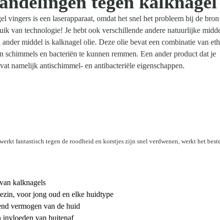
handelingen tegen kalknagel
l vingers is een laserapparaat, omdat het snel het probleem bij de bro
ik van technologie! Je hebt ook verschillende andere natuurlijke midde
n ander middel is kalknagel olie. Deze olie bevat een combinatie van eth
n schimmels en bacteriën te kunnen remmen. Een ander product dat je
evat namelijk antischimmel- en antibacteriële eigenschappen.
werkt fantastisch tegen de roodheid en korstjes zijn snel verdwenen, werkt het beste 
van kalknagels
ezin, voor jong oud en elke huidtype
lend vermogen van de huid
 invloeden van buitenaf