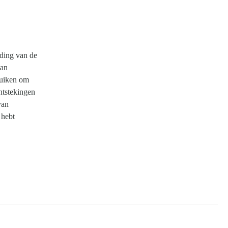
iding van de
van
uiken om
ntstekingen
van
e hebt