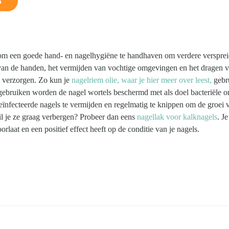
m
k om een goede hand- en nagelhygiëne te handhaven om verdere verspre
 van de handen, het vermijden van vochtige omgevingen en het dragen 
 verzorgen. Zo kun je
nagelriem olie, waar je hier meer over leest,
gebr
gebruiken worden de nagel wortels beschermd met als doel bacteriële o
ïnfecteerde nagels te vermijden en regelmatig te knippen om de groei 
il je ze graag verbergen? Probeer dan eens
nagellak voor kalknagels
. J
laat en een positief effect heeft op de conditie van je nagels.