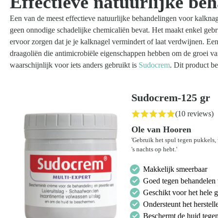
Effectieve natuurlijke be
Zoeken
Een van de meest effectieve natuurlijke behandelingen voor kalknage
naar:
geen onnodige schadelijke chemicaliën bevat. Het maakt enkel gebru
ervoor zorgen dat je je kalknagel vermindert of laat verdwijnen. Ee
draagoliën die antimicrobiële eigenschappen hebben om de groei va
waarschijnlijk voor iets anders gebruikt is
Sudocrem
. Dit product b
Sudocrem-125 gr
(10 reviews)
Ole van Hooren
'Gebruik het spul tegen pukkels, 
's nachts op hebt.'
Makkelijk smeerbaar
Goed tegen behandelen 
Geschikt voor het hele g
Ondersteunt het herstel
Beschermt de huid tegen