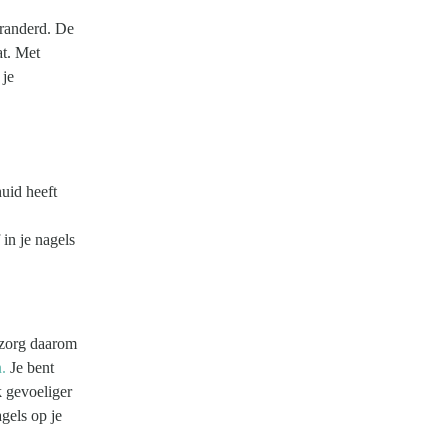
eranderd. De
at. Met
 je
huid heeft
in je nagels
, zorg daarom
.
Je bent
k gevoeliger
gels op je