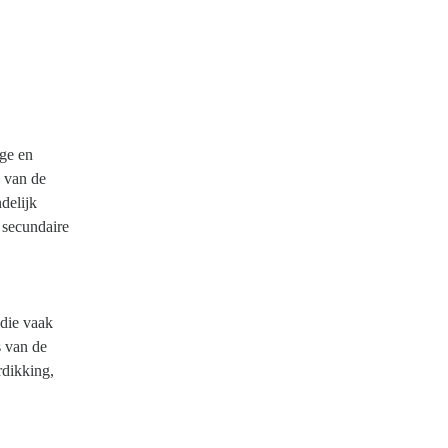
ige en
s van de
delijk
 secundaire
die vaak
s van de
rdikking,