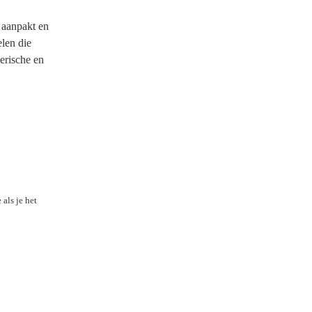
n aanpakt en
len die
erische en
als je het