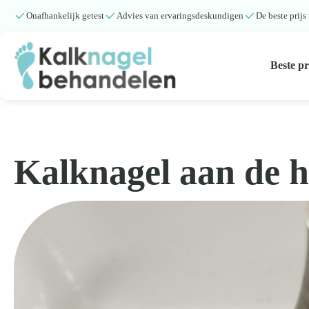
Onafhankelijk getest
Advies van ervaringsdeskundigen
De beste prijs
Beste p
Beste producten
Submenu
Kalknagel aan de 
Natuurlijke middelen
Middelen kalknagels
Reviews
Kennisbank