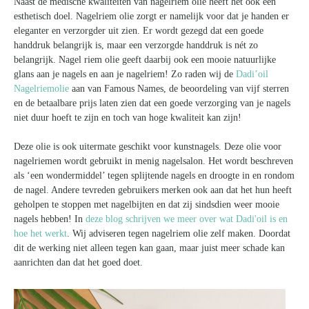
Naast de medische kwaliteiten van nagelriem olie heeft het ook een
esthetisch doel. Nagelriem olie zorgt er namelijk voor dat je handen er
eleganter en verzorgder uit zien. Er wordt gezegd dat een goede
handdruk belangrijk is, maar een verzorgde handdruk is nét zo
belangrijk. Nagel riem olie geeft daarbij ook een mooie natuurlijke
glans aan je nagels en aan je nagelriem! Zo raden wij de
Dadi’oil
Nagelriemolie
aan van Famous Names, de beoordeling van vijf sterren
en de betaalbare prijs laten zien dat een goede verzorging van je nagels
niet duur hoeft te zijn en toch van hoge kwaliteit kan zijn!
Deze olie is ook uitermate geschikt voor kunstnagels. Deze olie voor
nagelriemen wordt gebruikt in menig nagelsalon. Het wordt beschreven
als ‘een wondermiddel’ tegen splijtende nagels en droogte in en rondom
de nagel. Andere tevreden gebruikers merken ook aan dat het hun heeft
geholpen te stoppen met nagelbijten en dat zij sindsdien weer mooie
nagels hebben! In
deze blog schrijven we meer over wat Dadi'oil is en
hoe het werkt
. Wij adviseren tegen nagelriem olie zelf maken. Doordat
dit de werking niet alleen tegen kan gaan, maar juist meer schade kan
aanrichten dan dat het goed doet.