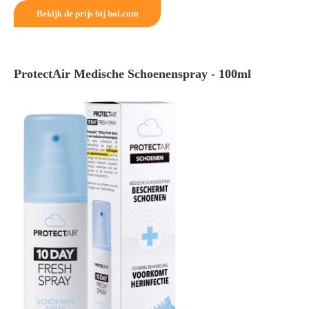
Bekijk de prijs bij bol.com
ProtectAir Medische Schoenenspray - 100ml
Zoeken
naar: