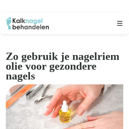
Beste producten
Submenu
Natuurlijke middelen
Zo gebruik je nagelriem
olie voor gezondere
Middelen kalknagels
nagels
Reviews
Kennisbank
Over ons