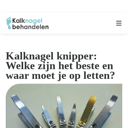
Beste producten
Submenu
Natuurlijke middelen
Kalknagel knipper:
Welke zijn het beste en
Middelen kalknagels
waar moet je op letten?
Reviews
Kennisbank
Over ons