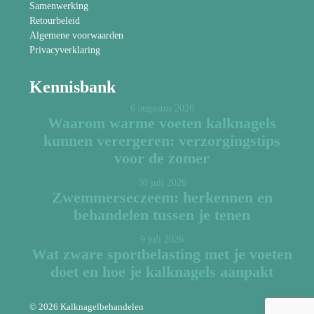
Samenwerking
Retourbeleid
Algemene voorwaarden
Privacyverklaring
Kennisbank
6 augustus 2026
Waarom warme voeten kalknagels
kunnen verergeren: verzorgingstips
voor de zomer
30 juli 2026
Zwemmerseczeem: herkennen en
behandelen tussen je tenen
9 juli 2026
Wat zware sportbelasting met je voeten
doet en hoe je kalknagels aanpakt
© 2026 Kalknagelbehandelen