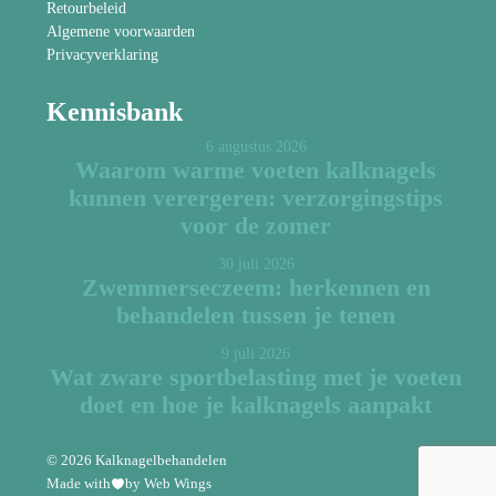
Retourbeleid
Algemene voorwaarden
Privacyverklaring
Kennisbank
6 augustus 2026
Waarom warme voeten kalknagels
kunnen verergeren: verzorgingstips
voor de zomer
30 juli 2026
Zwemmerseczeem: herkennen en
behandelen tussen je tenen
9 juli 2026
Wat zware sportbelasting met je voeten
doet en hoe je kalknagels aanpakt
© 2026 Kalknagelbehandelen
Made with
by Web Wings