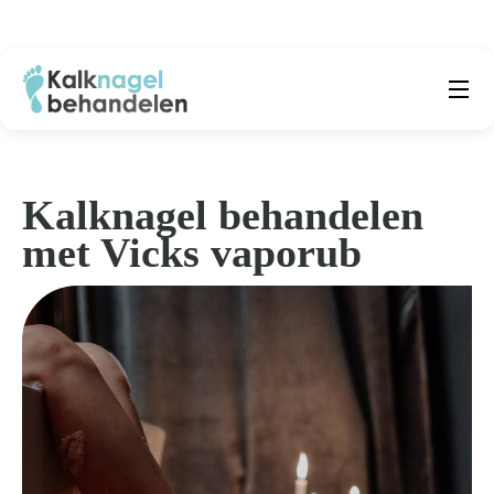
Beste producten
Submenu
Natuurlijke middelen
Kalknagel behandelen
met Vicks vaporub
Middelen kalknagels
Reviews
Kennisbank
Over ons