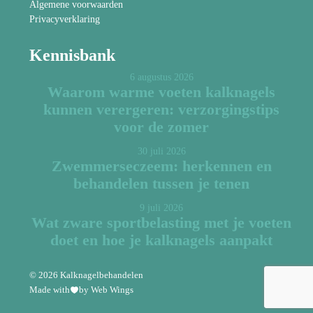
Algemene voorwaarden
Privacyverklaring
Kennisbank
6 augustus 2026
Waarom warme voeten kalknagels
kunnen verergeren: verzorgingstips
voor de zomer
30 juli 2026
Zwemmerseczeem: herkennen en
behandelen tussen je tenen
9 juli 2026
Wat zware sportbelasting met je voeten
doet en hoe je kalknagels aanpakt
© 2026 Kalknagelbehandelen
Made with
by Web Wings