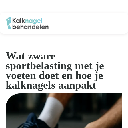
Beste producten
Submenu
Natuurlijke middelen
Wat zware
sportbelasting met je
Middelen kalknagels
voeten doet en hoe je
Reviews
kalknagels aanpakt
Kennisbank
Over ons