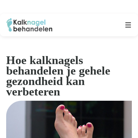
Beste producten
Submenu
Natuurlijke middelen
Hoe kalknagels
behandelen je gehele
Middelen kalknagels
gezondheid kan
Reviews
verbeteren
Kennisbank
Over ons