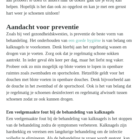
aan probeert te doen of anders naar de dokter gaat die je erbij kan
helpen. Hopelijk is het dan ook zo opgelost en kan je met een gerust
hart weer je schoenen uitdoen!
Aandacht voor preventie
Zoals bij veel gezondheidskwesties, is preventie de beste vorm van
behandeling. Het onderhouden van
een goede hygiëne
is van belang om
kalknagels te voorkomen. Denk hierbij aan het regelmatig wassen en
drogen van je voeten. Zorg ook dat je regelmatig schone sokken
aantrekt. In ieder geval één keer per dag, maar het liefst nog vaker.
Probeer ook zo min mogelijk op blote voeten te lopen in openbare
ruimtes zoals zwembaden en sportscholen. Hetzelfde geldt voor het
douchen met blote voeten in openbare douches. Denk bijvoorbeeld aan
de douche in het zwembad of de sportschool. Ook is het van belang dat
je regelmatig je schoenen desinfecteert en regelmatig afwisselt tussen
schoenen zodat ze ook kunnen drogen.
Een veelgemaakte fout bij de behandeling van kalknagels
Een veelgemaakte fout bij de behandeling van kalknagels is het stoppen
van de behandeling zodra de symptomen verbeteren. Kalknagels zijn
hardnekkig en vereisen een langdurige behandeling om de infectie
volledig te elimineren. Als de behandeling te vroeg wordt gestopt, kan